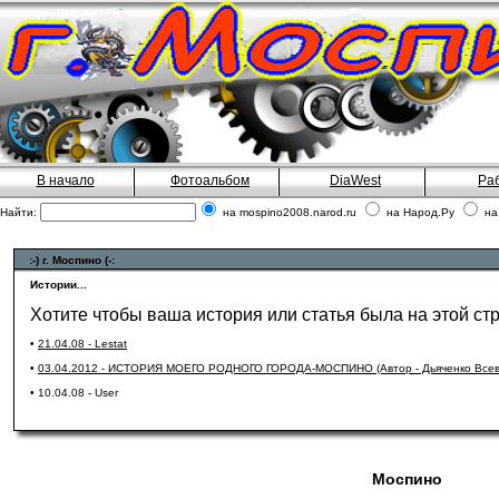
В начало
Фотоальбом
DiaWest
Ра
Найти:
на mospino2008.narod.ru
на Народ.Ру
на
:-) г. Моспино (-:
Истории...
Хотите чтобы ваша история или статья была на этой с
•
21.04.08 - Lestat
•
03.04.2012 - ИСТОРИЯ МОЕГО РОДНОГО ГОРОДА-МОСПИНО (Автор - Дьяченко Всев
• 10.04.08 - User
Моспино