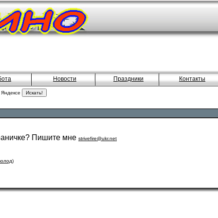
бота
Новости
Праздники
Контакты
 Яндексе
траничке? Пишите мне
strivefire@ukr.net
олод)