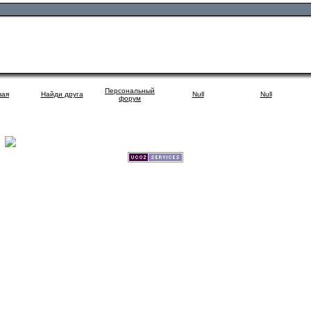
Персональный
вая
Найди друга
Null
Null
форум