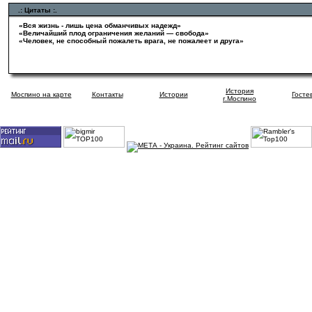
.: Цитаты :.
«Вся жизнь - лишь цена обманчивых надежд»
«Величайший плод ограничения желаний — свобода»
«Человек, не способный пожалеть врага, не пожалеет и друга»
История
Моспино на карте
Контакты
Истории
Госте
г.Моспино